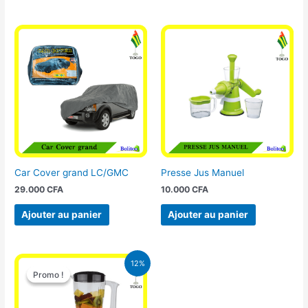
Car Cover grand LC/GMC
Presse Jus Manuel
29.000
CFA
10.000
CFA
Ajouter au panier
Ajouter au panier
Le
Le
12%
prix
prix
Promo !
Promo !
initial
actuel
était :
est :
25.000 CFA.
22.000 CFA.