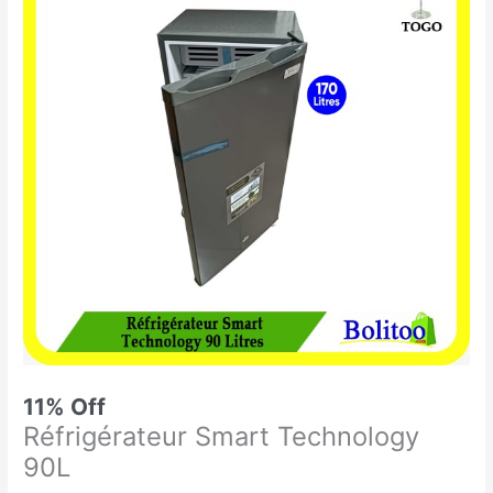
était :
est :
Smart
74.900 CFA.
67.000 CFA.
Technology
90L
11% Off
Réfrigérateur Smart Technology
90L