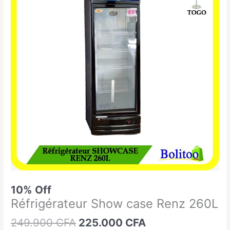
était :
est :
Show
249.900 CFA.
225.000 CFA.
case
Renz
260L
10% Off
Réfrigérateur Show case Renz 260L
249.900
CFA
225.000
CFA