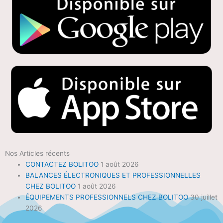
Nos Articles récents
CONTACTEZ BOLITOO
1 août 2026
BALANCES ÉLECTRONIQUES ET PROFESSIONNELLES
CHEZ BOLITOO
1 août 2026
ÉQUIPEMENTS PROFESSIONNELS CHEZ BOLITOO
30 juillet
2026