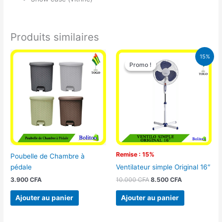
Produits similaires
Le
Le
15%
prix
prix
Promo !
Promo !
initial
actuel
était :
est :
10.000 CFA.
8.500 CFA.
Remise : 15%
Poubelle de Chambre à
pédale
Ventilateur simple Original 16″
3.900
CFA
10.000
CFA
8.500
CFA
Ajouter au panier
Ajouter au panier