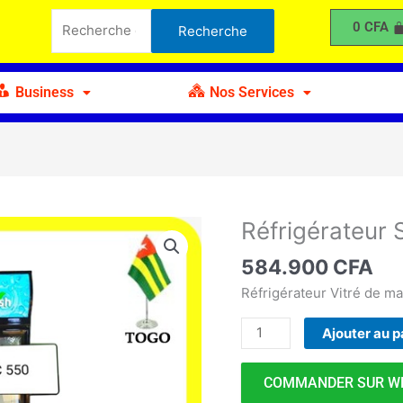
Show
Recherche
0
CFA
Recherche
Case
pour :
Néon
SC
Business
Nos Services
550
Réfrigérateur
quantité
de
584.900
CFA
Réfrigérateur
Show
Réfrigérateur Vitré de 
Case
Ajouter au p
Néon
SC
550
COMMANDER SUR W