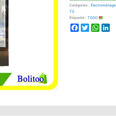
Catégories :
Électroménage
TG
Étiquette :
TOGO
Faceboo
Twitte
Wha
L