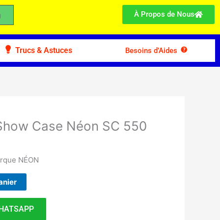
À Propos de Nous
Trucs & Astuces
Besoins d’Aides
 Show Case Néon SC 550
marque NÉON
anier
HATSAPP