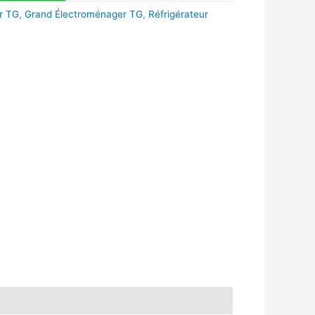
r TG
,
Grand Électroménager TG
,
Réfrigérateur
k
r
tsApp
inkedIn