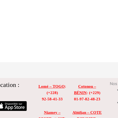
cation :
Nos 
Lomé – TOGO
:
Cotonou –
(+228)
BÉNIN
: (+229)
92-58-41-33
01-97-82-48-23
Niamey –
Abidjan – COTE