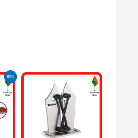
62%
.