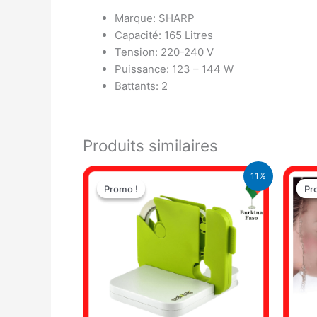
Marque: SHARP
Capacité: 165 Litres
Tension: 220-240 V
Puissance: 123 – 144 W
Battants: 2
Produits similaires
Le
Le
11%
prix
prix
Promo !
Promo !
Pr
Pr
initial
actuel
était :
est :
9.500 CFA.
8.500 CFA.