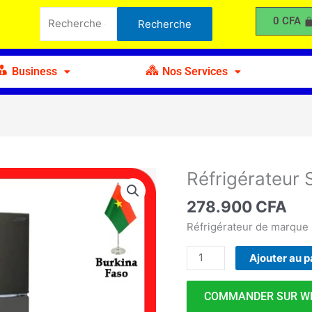
Sharp
Recherche
0
CFA
Recherche
175
pour :
Business
Nos Services
Réfrigérateur 
quantité
de
278.900
CFA
Réfrigérateur
Sharp
Réfrigérateur de marque
175
Ajouter au p
COMMANDER SUR W