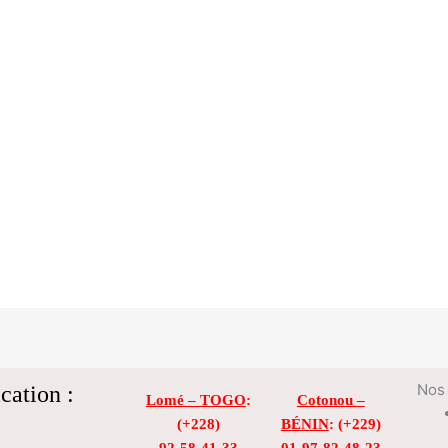
cation :
Nos 
Lomé – TOGO
:
Cotonou –
(+228)
BÉNIN
: (+229)