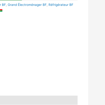
r BF
,
Grand Électroménager BF
,
Réfrigérateur BF
k
r
tsApp
inkedIn