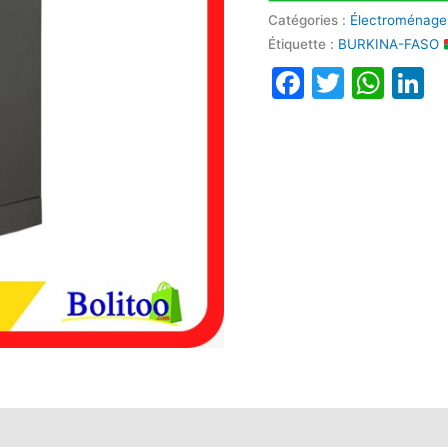
Catégories :
Électroménage
Étiquette :
BURKINA-FASO
Faceboo
Twitte
Wha
L