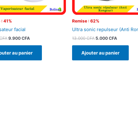
 : 41%
Remise : 62%
ateur facial
Ultra sonic repulseur (Anti Ro
CFA
9.900
CFA
13.000
CFA
5.000
CFA
outer au panier
Ajouter au panier