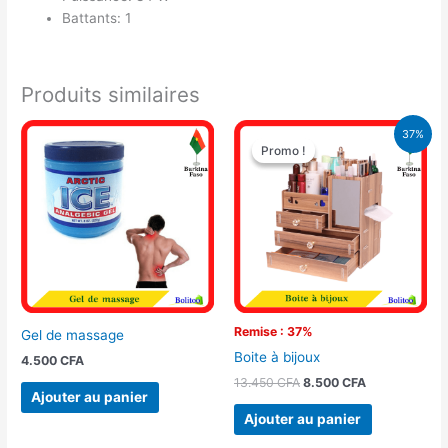
Battants: 1
Produits similaires
Le
Le
37%
prix
prix
Promo !
Promo !
initial
actuel
était :
est :
13.450 CFA.
8.500 CFA.
Remise : 37%
Gel de massage
Boite à bijoux
4.500
CFA
13.450
CFA
8.500
CFA
Ajouter au panier
Ajouter au panier