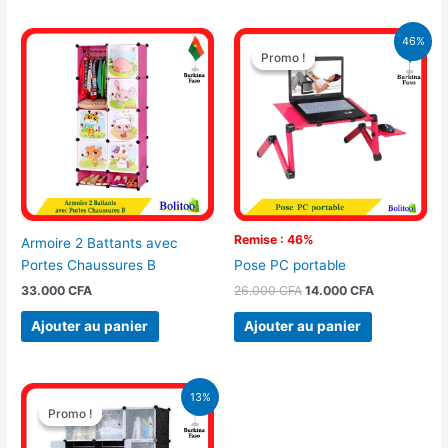
Le
Le
46%
prix
prix
Promo !
Promo !
initial
actuel
était :
est :
26.000 CFA.
14.000 CFA.
Remise : 46%
Armoire 2 Battants avec
Portes Chaussures B
Pose PC portable
33.000
CFA
26.000
CFA
14.000
CFA
Ajouter au panier
Ajouter au panier
Le
Le
13%
prix
prix
Promo !
Promo !
initial
actuel
était :
est :