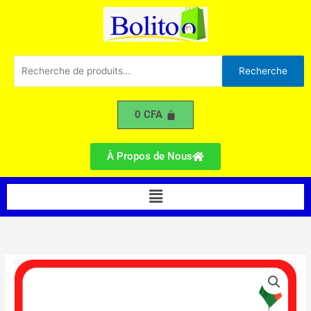
170
Aller
au
contenu
Recherche
Recherche
pour :
0
CFA
À Propos de Nous
Menu
quantité
de
Réfrigérateur