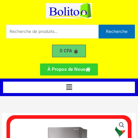
RT-
Aller
26HAR2DSA
au
260L
contenu
Recherche
Recherche
pour :
0
CFA
À Propos de Nous
Menu
quantité
de
Réfrigérateur