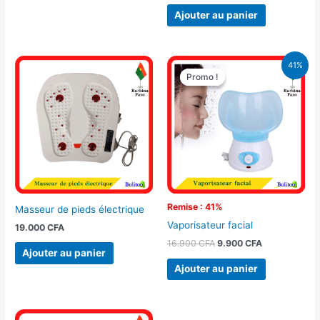
Ajouter au panier
Le
Le
41%
prix
prix
Promo !
Promo !
initial
actuel
était :
est :
16.900 CFA.
9.900 CFA.
Remise : 41%
Masseur de pieds électrique
Vaporisateur facial
19.000
CFA
16.900
CFA
9.900
CFA
Ajouter au panier
Ajouter au panier