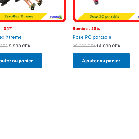
 : 34%
Remise : 46%
ex Xtreme
Pose PC portable
CFA
9.900
CFA
26.000
CFA
14.000
CFA
outer au panier
Ajouter au panier