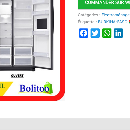
COMMANDER SUR W
Catégories :
Électroménage
Étiquette :
BURKINA-FASO
Faceboo
Twitte
Wha
L