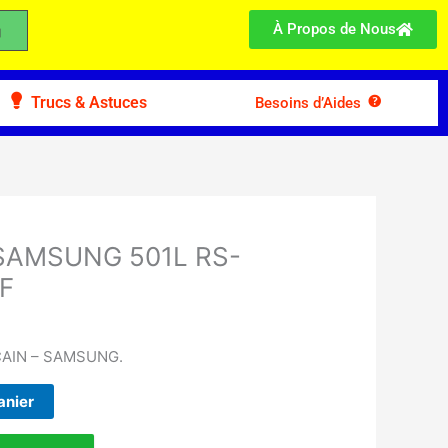
À Propos de Nous
Trucs & Astuces
Besoins d’Aides
r SAMSUNG 501L RS-
F
AIN – SAMSUNG.
anier