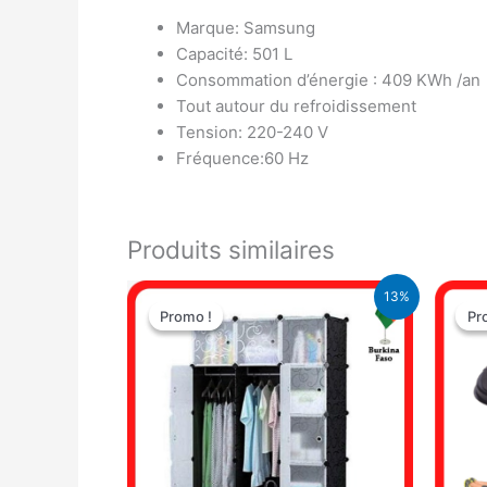
Marque: Samsung
Capacité: 501 L
Consommation d’énergie : 409 KWh /an
Tout autour du refroidissement
Tension: 220-240 V
Fréquence:60 Hz
Produits similaires
Le
Le
13%
prix
prix
Promo !
Promo !
Pr
Pr
initial
actuel
était :
est :
40.000 CFA.
35.000 CFA.