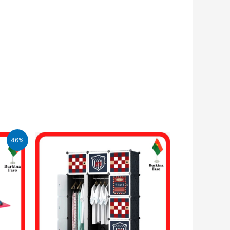
46%
FA.