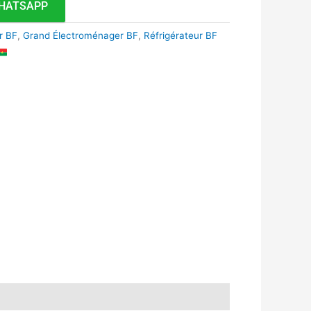
HATSAPP
r BF
,
Grand Électroménager BF
,
Réfrigérateur BF
k
r
tsApp
inkedIn