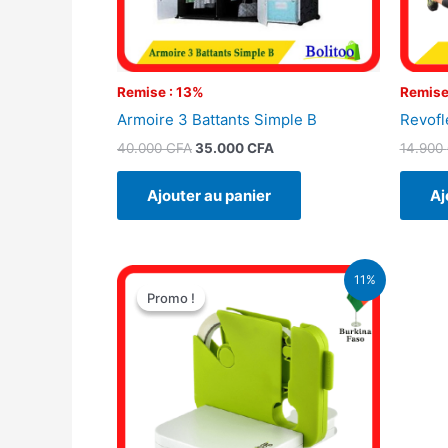
Remise : 13%
Remise
Armoire 3 Battants Simple B
Revofl
40.000
CFA
35.000
CFA
14.900
Ajouter au panier
Aj
Le
Le
11%
prix
prix
Promo !
Promo !
initial
actuel
était :
est :
9.500 CFA.
8.500 CFA.