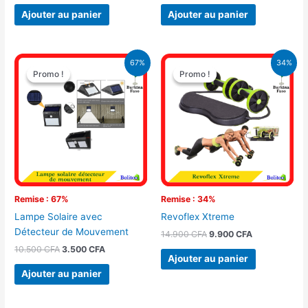
Ajouter au panier
Ajouter au panier
Le
Le
Le
Le
67%
34%
prix
prix
prix
prix
Promo !
Promo !
Promo !
Promo !
initial
actuel
initial
actuel
était :
est :
était :
est :
10.500 CFA.
3.500 CFA.
14.900 CFA.
9.900 CFA.
Remise : 67%
Remise : 34%
Lampe Solaire avec
Revoflex Xtreme
Détecteur de Mouvement
14.900
CFA
9.900
CFA
10.500
CFA
3.500
CFA
Ajouter au panier
Ajouter au panier