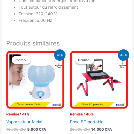
Consommation d’énergie : 409 KWh /an
Tout autour du refroidissement
Tension: 220-240 V
Fréquence:60 Hz
Produits similaires
Le
Le
Le
Le
41%
46%
prix
prix
prix
prix
Promo !
Promo !
Promo !
Promo !
initial
actuel
initial
actuel
était :
est :
était :
est :
16.900 CFA.
9.900 CFA.
26.000 CFA.
14.000 CFA.
Remise : 41%
Remise : 46%
Vaporisateur facial
Pose PC portable
16.900
CFA
9.900
CFA
26.000
CFA
14.000
CFA