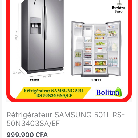
SAMSUNG
501L
RS-
50N3403SA/EF
Réfrigérateur SAMSUNG 501L RS-
50N3403SA/EF
999.900
CFA