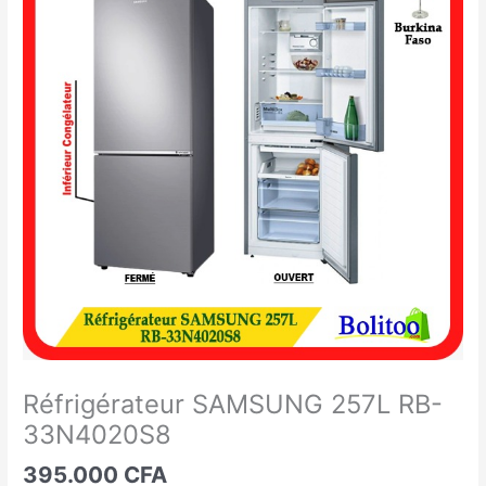
SAMSUNG
257L
RB-
33N4020S8
Réfrigérateur SAMSUNG 257L RB-
33N4020S8
395.000
CFA