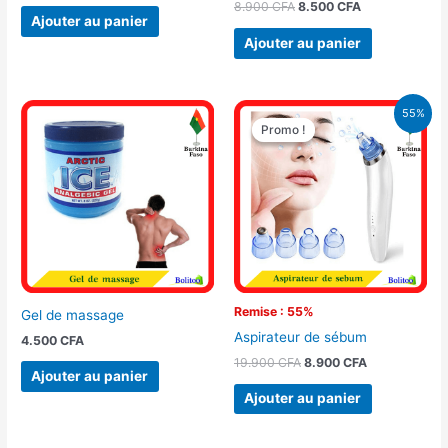
8.900
CFA
8.500
CFA
Ajouter au panier
Ajouter au panier
Le
Le
55%
prix
prix
Promo !
Promo !
initial
actuel
était :
est :
19.900 CFA.
8.900 CFA.
Remise : 55%
Gel de massage
Aspirateur de sébum
4.500
CFA
19.900
CFA
8.900
CFA
Ajouter au panier
Ajouter au panier