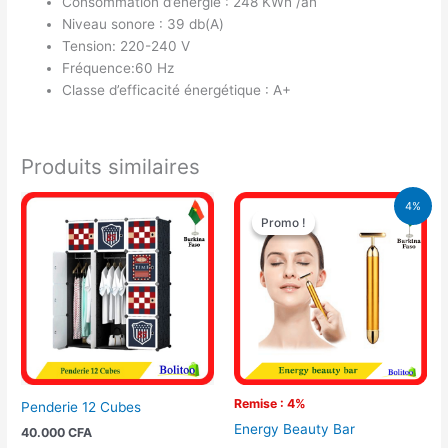
Consommation d’énergie : 248 KWh /an
Niveau sonore : 39 db(A)
Tension: 220-240 V
Fréquence:60 Hz
Classe d’efficacité énergétique : A+
Produits similaires
Le
Le
4%
prix
prix
Promo !
Promo !
initial
actuel
était :
est :
8.900 CFA.
8.500 CFA.
Remise : 4%
Penderie 12 Cubes
Energy Beauty Bar
40.000
CFA