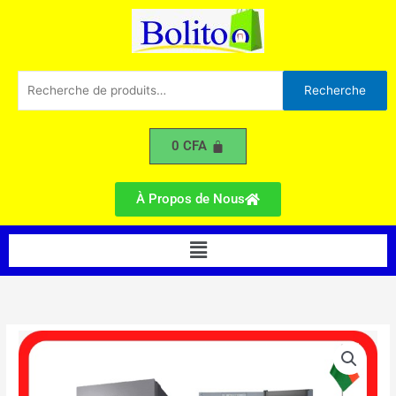
257L
Aller
RB-
au
33N4020S8
contenu
Recherche
Recherche
pour :
0
CFA
À Propos de Nous
Menu
quantité
de
Réfrigérateur