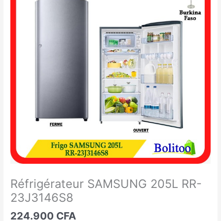
SAMSUNG
205L
RR-
23J3146S8
Réfrigérateur SAMSUNG 205L RR-
23J3146S8
224.900
CFA