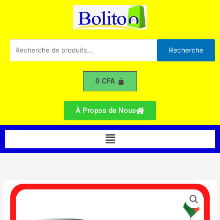
205L
Aller
RR-
au
23J3146S8
contenu
Recherche
Recherche
pour :
0
CFA
À Propos de Nous
Menu
quantité
de
Réfrigérateur