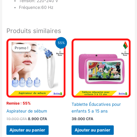
Tension: 220-240 V
Fréquence:60 Hz
Produits similaires
Le
Le
55%
prix
prix
Promo !
Promo !
initial
actuel
était :
est :
19.900 CFA.
8.900 CFA.
Remise : 55%
Tablette Éducatives pour
enfants 5 a 15 ans
Aspirateur de sébum
39.000
CFA
19.900
CFA
8.900
CFA
Ajouter au panier
Ajouter au panier