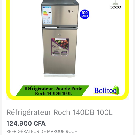
Roch
140DB
100L
Réfrigérateur Roch 140DB 100L
124.900
CFA
REFRIGÉRATEUR DE MARQUE ROCH.