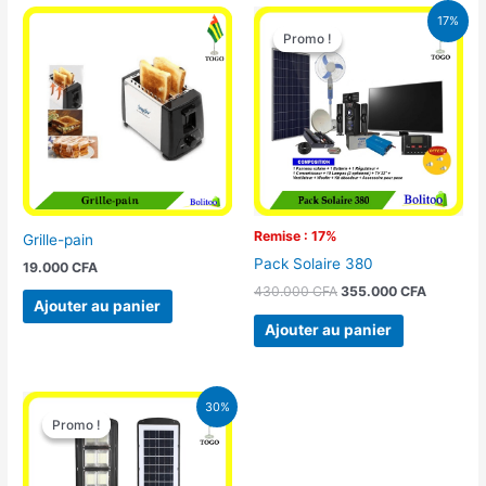
Le
Le
17%
prix
prix
Promo !
Promo !
initial
actuel
était :
est :
430.000 CFA.
355.000 
Remise : 17%
Grille-pain
Pack Solaire 380
19.000
CFA
430.000
CFA
355.000
CFA
Ajouter au panier
Ajouter au panier
Le
Le
30%
prix
prix
Promo !
Promo !
initial
actuel
était :
est :
50.000 CFA.
35.000 CFA.