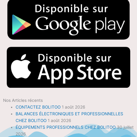
Nos Articles récents
CONTACTEZ BOLITOO
1 août 2026
BALANCES ÉLECTRONIQUES ET PROFESSIONNELLES
CHEZ BOLITOO
1 août 2026
ÉQUIPEMENTS PROFESSIONNELS CHEZ BOLITOO
30 juillet
2026