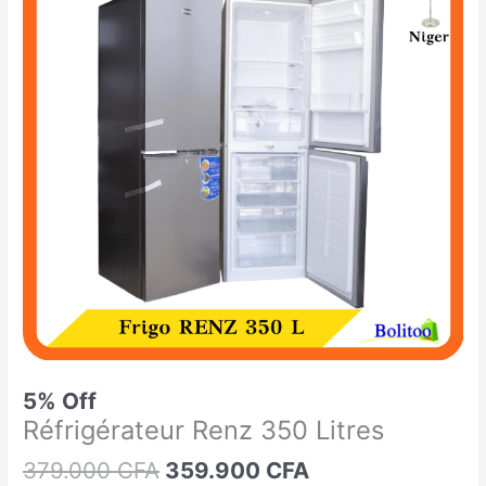
était :
est :
Renz
379.000 CFA.
359.900 CFA.
350
Litres
5% Off
Réfrigérateur Renz 350 Litres
379.000
CFA
359.900
CFA