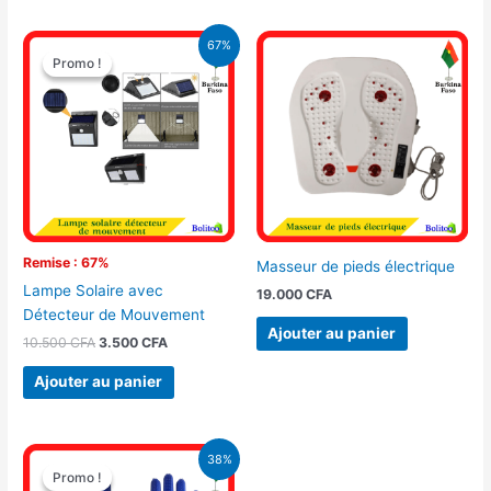
Le
Le
67%
prix
prix
Promo !
Promo !
initial
actuel
était :
est :
10.500 CFA.
3.500 CFA.
Remise : 67%
Masseur de pieds électrique
Lampe Solaire avec
19.000
CFA
Détecteur de Mouvement
Ajouter au panier
10.500
CFA
3.500
CFA
Ajouter au panier
Le
Le
38%
prix
prix
Promo !
Promo !
initial
actuel