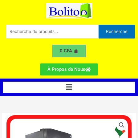
420
Aller
au
contenu
Recherche
Recherche
pour :
0
CFA
À Propos de Nous
Menu
quantité
de
Réfrigérateur