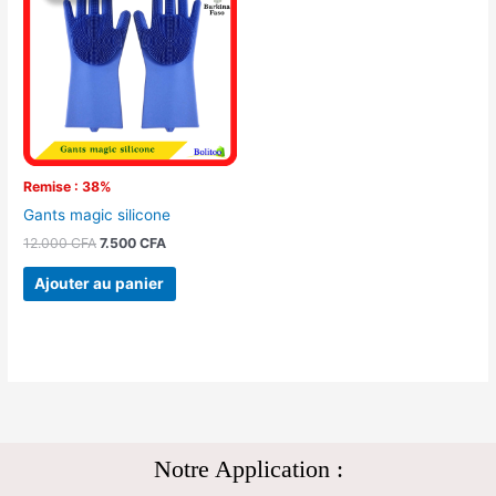
était :
est :
12.000 CFA.
7.500 CFA.
Remise : 38%
Gants magic silicone
12.000
CFA
7.500
CFA
Ajouter au panier
Notre Application :