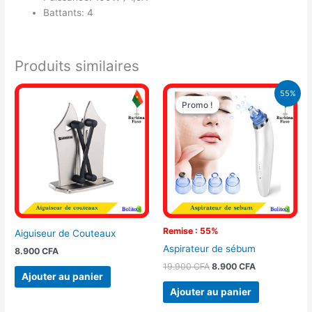
Battants: 4
Produits similaires
Le
Le
55%
prix
prix
Promo !
Promo !
initial
actuel
était :
est :
19.900 CFA.
8.900 CFA.
Remise : 55%
Aiguiseur de Couteaux
Aspirateur de sébum
8.900
CFA
19.900
CFA
8.900
CFA
Ajouter au panier
Ajouter au panier