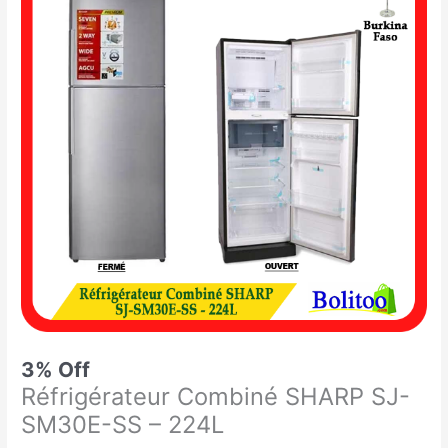
était :
est :
Combiné
299.900 CFA.
290.000 CFA.
SHARP
SJ-
SM30E-
SS
-
224L
3% Off
Réfrigérateur Combiné SHARP SJ-
SM30E-SS – 224L