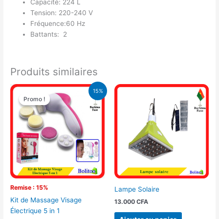
Capacité: 224 L
Tension: 220-240 V
Fréquence:60 Hz
Battants: 2
Produits similaires
Le
Le
15%
prix
prix
Promo !
Promo !
initial
actuel
était :
est :
4.100 CFA.
3.500 CFA.
Remise : 15%
Lampe Solaire
Kit de Massage Visage
13.000
CFA
Électrique 5 in 1