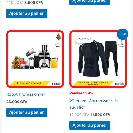
Ajouter au panier
4.100
CFA
3.500
CFA
Ajouter au panier
Le
Le
39%
prix
prix
Promo !
Promo !
initial
actuel
était :
est :
19.000 CFA.
11.500 CFA.
Remise : 39%
Robot Professionnel
Vêtement Amincisseur de
46.000
CFA
sudation
Ajouter au panier
19.000
CFA
11.500
CFA
Ajouter au panier