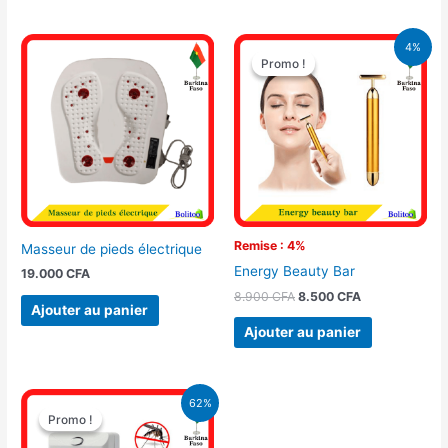
Le
Le
4%
prix
prix
Promo !
Promo !
initial
actuel
était :
est :
8.900 CFA.
8.500 CFA.
Remise : 4%
Masseur de pieds électrique
Energy Beauty Bar
19.000
CFA
8.900
CFA
8.500
CFA
Ajouter au panier
Ajouter au panier
Le
Le
62%
prix
prix
Promo !
Promo !
initial
actuel
était :
est :