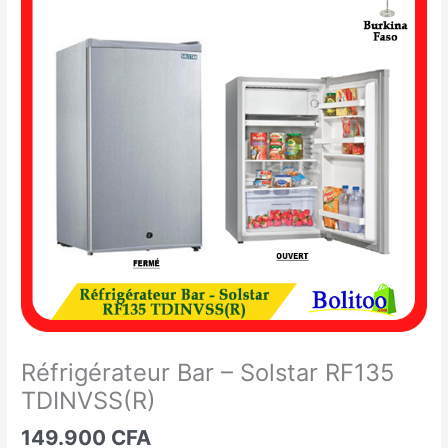
Bar
-
Solstar
RF135
TDINVSS(R)
Réfrigérateur Bar – Solstar RF135
TDINVSS(R)
149.900
CFA