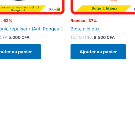
 : 62%
Remise : 37%
sonic repulseur (Anti Rongeur)
Boite à bijoux
CFA
5.000
CFA
13.450
CFA
8.500
CFA
outer au panier
Ajouter au panier