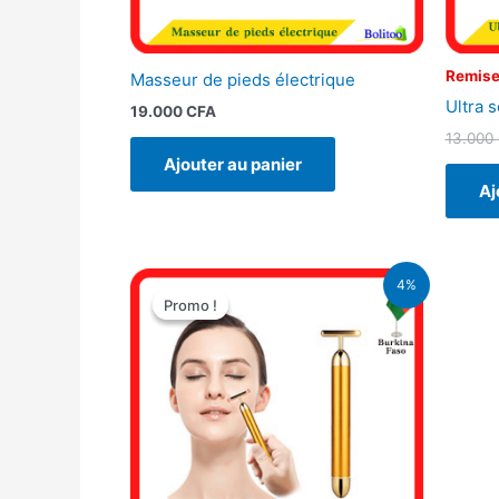
Remise
Masseur de pieds électrique
Ultra 
19.000
CFA
13.000
Ajouter au panier
Aj
Le
Le
4%
prix
prix
Promo !
Promo !
initial
actuel
était :
est :
8.900 CFA.
8.500 CFA.