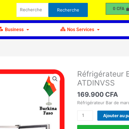
Bar
Recherche
0
CFA
Recherche
-
pour :
Solstar
RF135
Business
Nos Services
ATDINVSS
Réfrigérateur 
quantité
de
ATDINVSS
Réfrigérateur
Bar
169.900
CFA
-
Réfrigérateur Bar de ma
Solstar
RF135
Ajouter au p
ATDINVSS