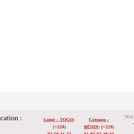
cation :
Nos 
Lomé – TOGO
:
Cotonou –
(+228)
BÉNIN
: (+229)