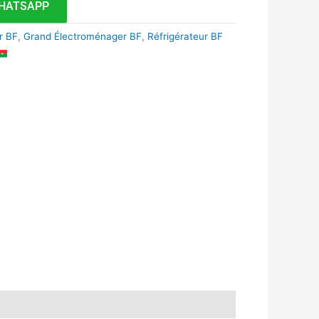
HATSAPP
r BF
,
Grand Électroménager BF
,
Réfrigérateur BF
k
r
tsApp
inkedIn