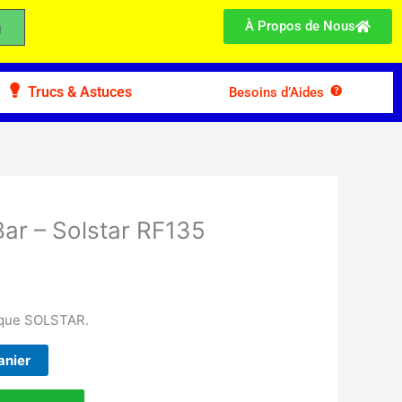
À Propos de Nous
Trucs & Astuces
Besoins d’Aides
Bar – Solstar RF135
rque SOLSTAR.
anier