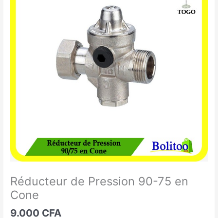
de
Pression
90-
75
en
Cone
Réducteur de Pression 90-75 en
Cone
9.000
CFA