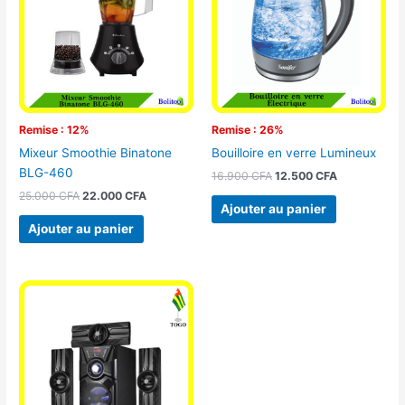
25.000 CFA.
22.000 CFA.
16.900 CFA.
12.500 CFA.
Remise : 12%
Remise : 26%
Mixeur Smoothie Binatone
Bouilloire en verre Lumineux
BLG-460
16.900
CFA
12.500
CFA
25.000
CFA
22.000
CFA
Ajouter au panier
Ajouter au panier