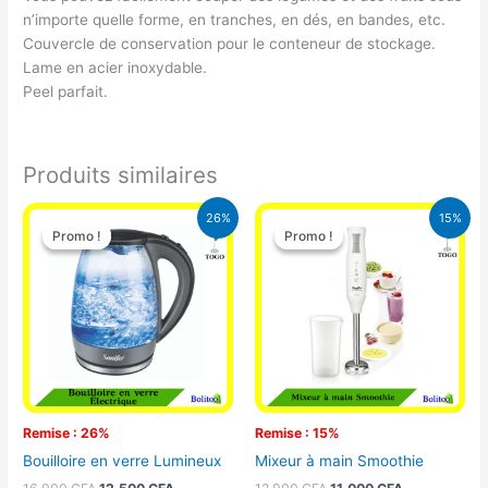
n’importe quelle forme, en tranches, en dés, en bandes, etc.
Couvercle de conservation pour le conteneur de stockage.
Lame en acier inoxydable.
Peel parfait.
Produits similaires
Le
Le
Le
Le
26%
15%
prix
prix
prix
prix
Promo !
Promo !
Promo !
Promo !
initial
actuel
initial
actuel
était :
est :
était :
est :
16.900 CFA.
12.500 CFA.
12.900 CFA.
11.000 CFA.
Remise : 26%
Remise : 15%
Bouilloire en verre Lumineux
Mixeur à main Smoothie