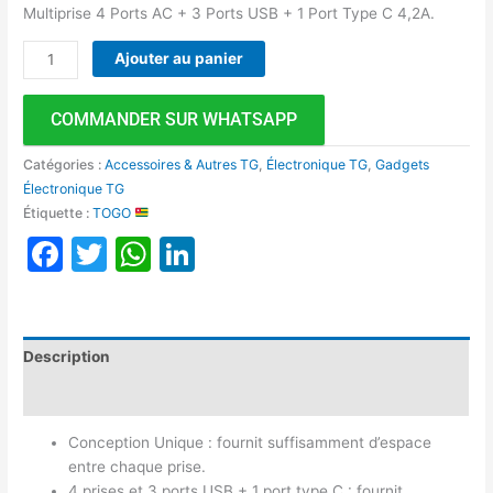
Multiprise 4 Ports AC + 3 Ports USB + 1 Port Type C 4,2A.
Ajouter au panier
COMMANDER SUR WHATSAPP
Catégories :
Accessoires & Autres TG
,
Électronique TG
,
Gadgets
Électronique TG
Étiquette :
TOGO
Facebook
Twitter
WhatsApp
LinkedIn
Description
Avis (0)
Conception Unique : fournit suffisamment d’espace
entre chaque prise.
4 prises et 3 ports USB + 1 port type C : fournit