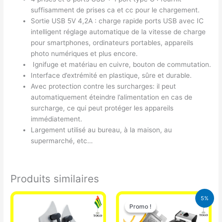
suffisamment de prises ca et cc pour le chargement.
Sortie USB 5V 4,2A : charge rapide ports USB avec IC
intelligent réglage automatique de la vitesse de charge
pour smartphones, ordinateurs portables, appareils
photo numériques et plus encore.
Ignifuge et matériau en cuivre, bouton de commutation.
Interface d’extrémité en plastique, sûre et durable.
Avec protection contre les surcharges: il peut
automatiquement éteindre l’alimentation en cas de
surcharge, ce qui peut protéger les appareils
immédiatement.
Largement utilisé au bureau, à la maison, au
supermarché, etc…
Produits similaires
Le
Le
5%
prix
prix
Promo !
Promo !
initial
actuel
était :
est :