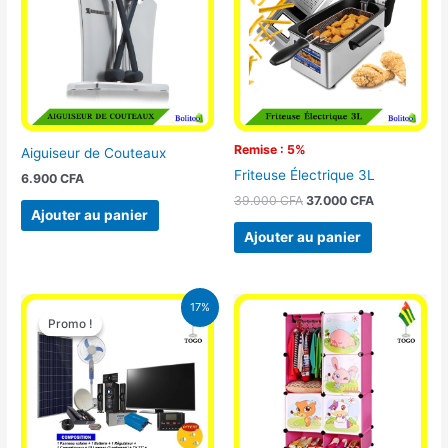
39.000 CFA.
37.000 CFA.
Remise : 5%
Aiguiseur de Couteaux
Friteuse Électrique 3L
6.900
CFA
39.000
CFA
37.000
CFA
Ajouter au panier
Ajouter au panier
Le
Le
17%
prix
prix
Promo !
Promo !
initial
actuel
était :
est :
430.000 CFA.
355.000 CFA.