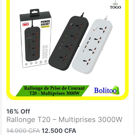
était :
est :
T20
14.900 CFA.
12.500 CFA.
-
Multiprises
3000W
16% Off
Rallonge T20 – Multiprises 3000W
14.900
CFA
12.500
CFA