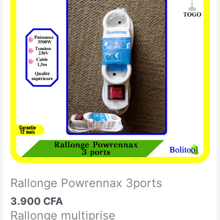
Powrennax
3ports
Rallonge Powrennax 3ports
3.900
CFA
Rallonge multiprise