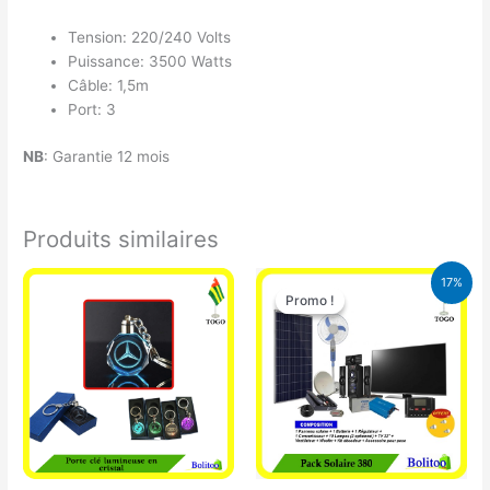
Tension: 220/240 Volts
Puissance: 3500 Watts
Câble: 1,5m
Port: 3
NB
: Garantie 12 mois
Produits similaires
Le
Le
17%
prix
prix
Promo !
Promo !
initial
actuel
était :
est :
430.000 CFA.
355.000 