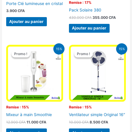
Remise : 17%
Porte Clé lumineuse en cristal
Pack Solaire 380
3.900
CFA
430.000
CFA
355.000
CFA
Ajouter au panier
Ajouter au panier
Le
Le
Le
Le
15%
15%
prix
prix
prix
prix
Promo !
Promo !
Promo !
Promo !
initial
actuel
initial
actuel
était :
est :
était :
est :
12.900 CFA.
11.000 CFA.
10.000 CFA.
8.500 CFA.
Remise : 15%
Remise : 15%
Mixeur à main Smoothie
Ventilateur simple Original 16″
12.900
CFA
11.000
CFA
10.000
CFA
8.500
CFA