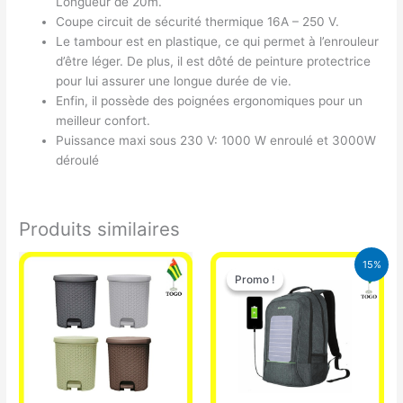
Longueur de 20m.
Coupe circuit de sécurité thermique 16A – 250 V.
Le tambour est en plastique, ce qui permet à l’enrouleur
d’être léger. De plus, il est dôté de peinture protectrice
pour lui assurer une longue durée de vie.
Enfin, il possède des poignées ergonomiques pour un
meilleur confort.
Puissance maxi sous 230 V: 1000 W enroulé et 3000W
déroulé
Produits similaires
Le
Le
15%
prix
prix
Promo !
Promo !
initial
actuel
était :
est :
29.500 CFA.
25.000 CFA