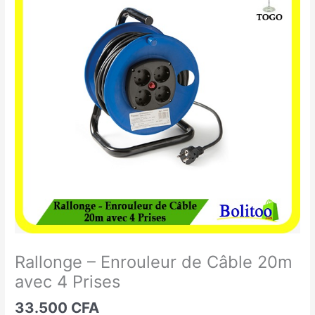
-
Enrouleur
de
Câble
20m
avec
4
Prises
Rallonge – Enrouleur de Câble 20m
avec 4 Prises
33.500
CFA