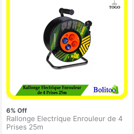
était :
est :
Electrique
35.000 CFA.
33.000 CFA.
Enrouleur
de
4
Prises
25m
6% Off
Rallonge Electrique Enrouleur de 4
Prises 25m