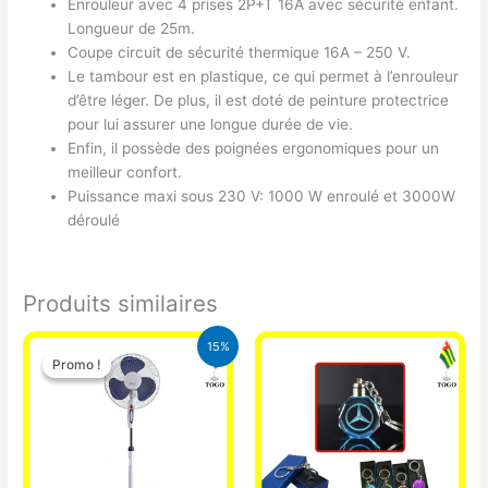
Enrouleur avec 4 prises 2P+T 16A avec sécurité enfant.
Longueur de 25m.
Coupe circuit de sécurité thermique 16A – 250 V.
Le tambour est en plastique, ce qui permet à l’enrouleur
d’être léger. De plus, il est doté de peinture protectrice
pour lui assurer une longue durée de vie.
Enfin, il possède des poignées ergonomiques pour un
meilleur confort.
Puissance maxi sous 230 V: 1000 W enroulé et 3000W
déroulé
Produits similaires
Le
Le
15%
prix
prix
Promo !
Promo !
initial
actuel
était :
est :
10.000 CFA.
8.500 CFA.