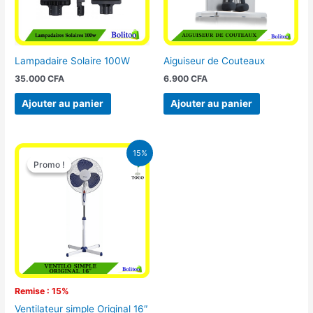
Lampadaire Solaire 100W
Aiguiseur de Couteaux
35.000
CFA
6.900
CFA
Ajouter au panier
Ajouter au panier
Le
Le
15%
prix
prix
Promo !
Promo !
initial
actuel
était :
est :
10.000 CFA.
8.500 CFA.
Remise : 15%
Ventilateur simple Original 16″