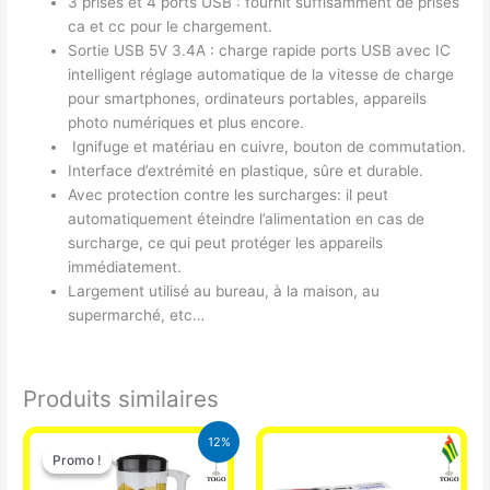
3 prises et 4 ports USB : fournit suffisamment de prises
ca et cc pour le chargement.
Sortie USB 5V 3.4A : charge rapide ports USB avec IC
intelligent réglage automatique de la vitesse de charge
pour smartphones, ordinateurs portables, appareils
photo numériques et plus encore.
Ignifuge et matériau en cuivre, bouton de commutation.
Interface d’extrémité en plastique, sûre et durable.
Avec protection contre les surcharges: il peut
automatiquement éteindre l’alimentation en cas de
surcharge, ce qui peut protéger les appareils
immédiatement.
Largement utilisé au bureau, à la maison, au
supermarché, etc…
Produits similaires
Le
Le
12%
prix
prix
Promo !
Promo !
initial
actuel
était :
est :