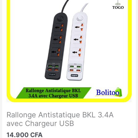
Antistatique
BKL
3.4A
avec
Chargeur
USB
Rallonge Antistatique BKL 3.4A
avec Chargeur USB
14.900
CFA