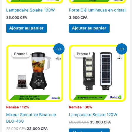
Lampadaire Solaire 100W
Porte Clé lumineuse en cristal
35.000
CFA
3.900
CFA
Ajouter au panier
Ajouter au panier
Le
Le
Le
Le
12%
30%
prix
prix
prix
prix
Promo !
Promo !
Promo !
Promo !
initial
actuel
initial
actuel
était :
est :
était :
est :
25.000 CFA.
22.000 CFA.
50.000 CFA.
35.000 CFA
Remise : 12%
Remise : 30%
Mixeur Smoothie Binatone
Lampadaire Solaire 120W
BLG-460
50.000
CFA
35.000
CFA
25.000
CFA
22.000
CFA