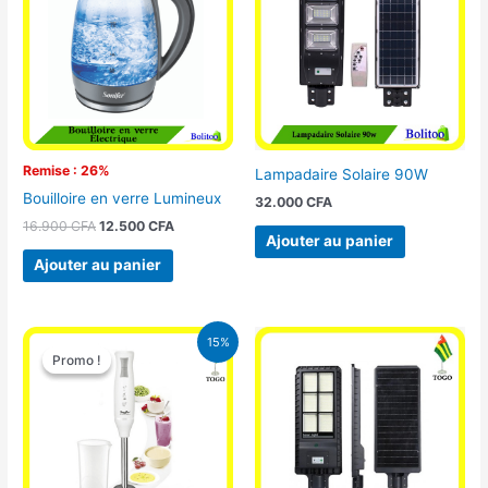
16.900 CFA.
12.500 CFA.
Remise : 26%
Lampadaire Solaire 90W
Bouilloire en verre Lumineux
32.000
CFA
16.900
CFA
12.500
CFA
Ajouter au panier
Ajouter au panier
Le
Le
15%
prix
prix
Promo !
Promo !
initial
actuel
était :
est :
12.900 CFA.
11.000 CFA.