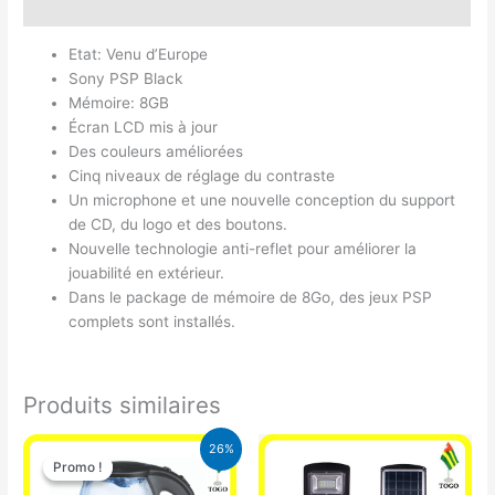
Avis (0)
Etat: Venu d’Europe
Sony PSP Black
Mémoire: 8GB
Écran LCD mis à jour
Des couleurs améliorées
Cinq niveaux de réglage du contraste
Un microphone et une nouvelle conception du support
de CD, du logo et des boutons.
Nouvelle technologie anti-reflet pour améliorer la
jouabilité en extérieur.
Dans le package de mémoire de 8Go, des jeux PSP
complets sont installés.
Produits similaires
Le
Le
26%
prix
prix
Promo !
Promo !
initial
actuel
était :
est :