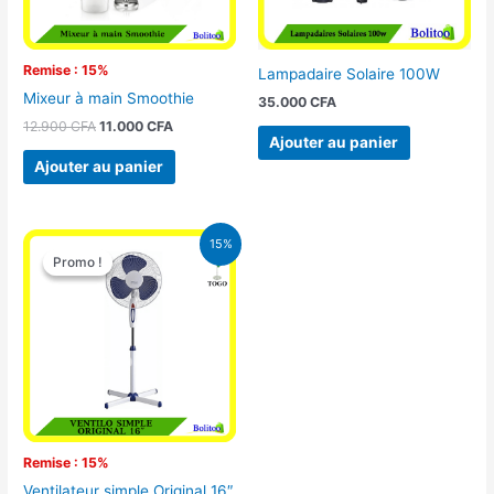
Remise : 15%
Lampadaire Solaire 100W
Mixeur à main Smoothie
35.000
CFA
12.900
CFA
11.000
CFA
Ajouter au panier
Ajouter au panier
Le
Le
15%
prix
prix
Promo !
Promo !
initial
actuel
était :
est :
10.000 CFA.
8.500 CFA.
Remise : 15%
Ventilateur simple Original 16″