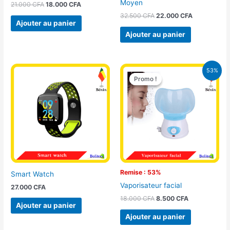
Moyen
21.000
CFA
18.000
CFA
32.500
CFA
22.000
CFA
Ajouter au panier
Ajouter au panier
Le
Le
53%
prix
prix
Promo !
Promo !
initial
actuel
était :
est :
18.000 CFA.
8.500 CFA.
Remise : 53%
Smart Watch
Vaporisateur facial
27.000
CFA
18.000
CFA
8.500
CFA
Ajouter au panier
Ajouter au panier