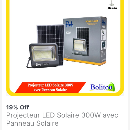
était :
est :
LED
18.500 CFA.
15.000 CFA.
Solaire
300W
avec
Panneau
Solaire
19% Off
Projecteur LED Solaire 300W avec
Panneau Solaire