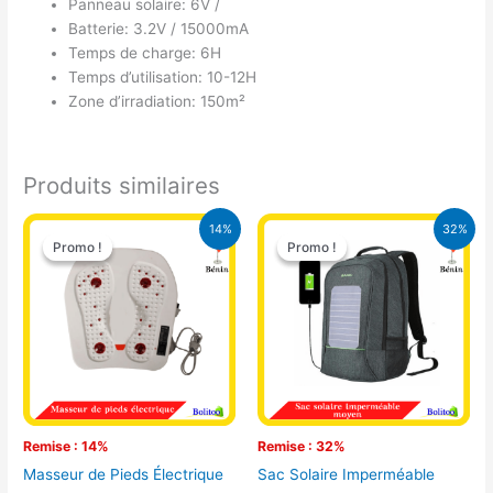
Panneau solaire: 6V /
Batterie: 3.2V / 15000mA
Temps de charge: 6H
Temps d’utilisation: 10-12H
Zone d’irradiation: 150m²
Produits similaires
Le
Le
Le
Le
14%
32%
prix
prix
prix
prix
Promo !
Promo !
Promo !
Promo !
initial
actuel
initial
actuel
était :
est :
était :
est :
21.000 CFA.
18.000 CFA.
32.500 CFA.
22.000 CFA
Remise : 14%
Remise : 32%
Masseur de Pieds Électrique
Sac Solaire Imperméable