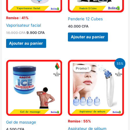
Remise : 41%
Penderie 12 Cubes
Vaporisateur facial
40.000
CFA
16.900
CFA
9.900
CFA
Ajouter au panier
Ajouter au panier
Le
Le
55%
prix
prix
Promo !
Promo !
initial
actuel
était :
est :
19.900 CFA.
8.900 CFA.
Remise : 55%
Gel de massage
Aspirateur de sébum
4.500
CFA