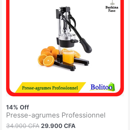
était :
est :
agrumes
34.900 CFA.
29.900 CFA.
Professionnel
14% Off
Presse-agrumes Professionnel
34.900
CFA
29.900
CFA