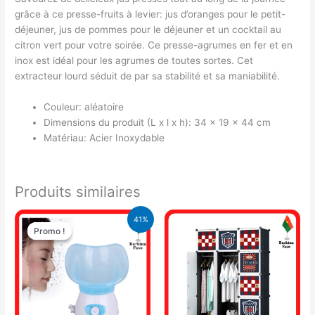
grâce à ce presse-fruits à levier: jus d’oranges pour le petit-
déjeuner, jus de pommes pour le déjeuner et un cocktail au
citron vert pour votre soirée. Ce presse-agrumes en fer et en
inox est idéal pour les agrumes de toutes sortes. Cet
extracteur lourd séduit de par sa stabilité et sa maniabilité.
Couleur: aléatoire
Dimensions du produit (L x l x h): 34 x 19 x 44 cm
Matériau: Acier Inoxydable
Produits similaires
Le
Le
41%
prix
prix
Promo !
Promo !
initial
actuel
était :
est :
16.900 CFA.
9.900 CFA.