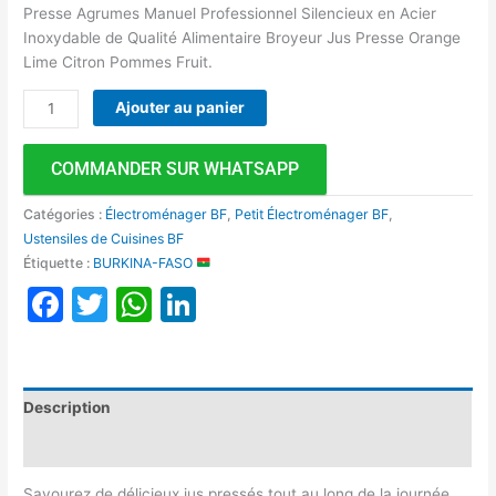
Presse Agrumes Manuel Professionnel Silencieux en Acier
Inoxydable de Qualité Alimentaire Broyeur Jus Presse Orange
Lime Citron Pommes Fruit.
Ajouter au panier
COMMANDER SUR WHATSAPP
Catégories :
Électroménager BF
,
Petit Électroménager BF
,
Ustensiles de Cuisines BF
Étiquette :
BURKINA-FASO
Facebook
Twitter
WhatsApp
LinkedIn
Description
Avis (0)
Savourez de délicieux jus pressés tout au long de la journée