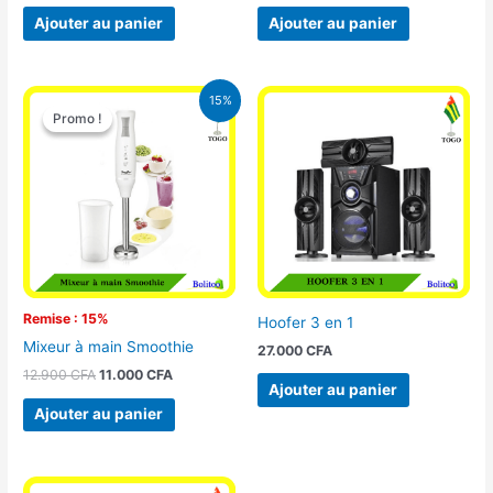
Ajouter au panier
Ajouter au panier
Le
Le
15%
prix
prix
Promo !
Promo !
initial
actuel
était :
est :
12.900 CFA.
11.000 CFA.
Remise : 15%
Hoofer 3 en 1
Mixeur à main Smoothie
27.000
CFA
12.900
CFA
11.000
CFA
Ajouter au panier
Ajouter au panier