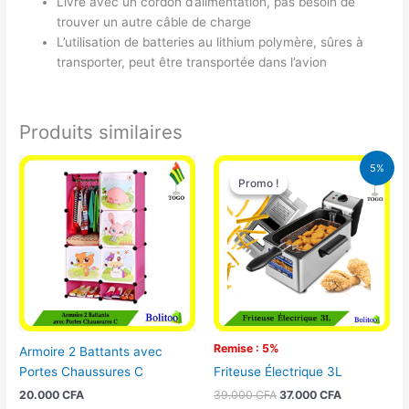
Livré avec un cordon d’alimentation, pas besoin de
trouver un autre câble de charge
L’utilisation de batteries au lithium polymère, sûres à
transporter, peut être transportée dans l’avion
Produits similaires
Le
Le
5%
prix
prix
Promo !
Promo !
initial
actuel
était :
est :
39.000 CFA.
37.000 CFA.
Remise : 5%
Armoire 2 Battants avec
Portes Chaussures C
Friteuse Électrique 3L
20.000
CFA
39.000
CFA
37.000
CFA