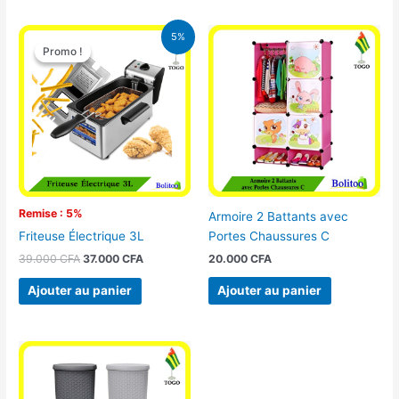
Le
Le
5%
prix
prix
Promo !
Promo !
initial
actuel
était :
est :
39.000 CFA.
37.000 CFA.
Remise : 5%
Armoire 2 Battants avec
Portes Chaussures C
Friteuse Électrique 3L
20.000
CFA
39.000
CFA
37.000
CFA
Ajouter au panier
Ajouter au panier