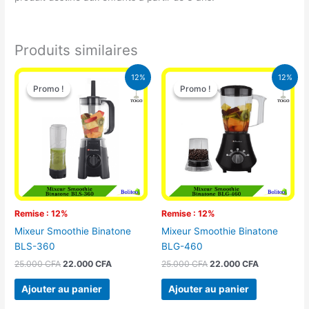
Produits similaires
Le
Le
Le
Le
12%
12%
prix
prix
prix
prix
Promo !
Promo !
Promo !
Promo !
initial
actuel
initial
actuel
était :
est :
était :
est :
25.000 CFA.
22.000 CFA.
25.000 CFA.
22.000 CFA
Remise : 12%
Remise : 12%
Mixeur Smoothie Binatone
Mixeur Smoothie Binatone
BLS-360
BLG-460
25.000
CFA
22.000
CFA
25.000
CFA
22.000
CFA
Ajouter au panier
Ajouter au panier