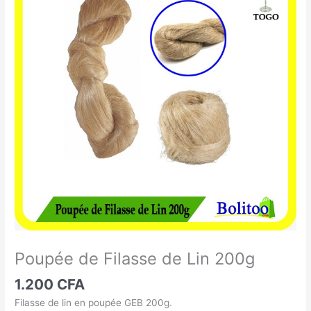
de
Filasse
de
Lin
200g
Poupée de Filasse de Lin 200g
1.200
CFA
Filasse de lin en poupée GEB 200g.