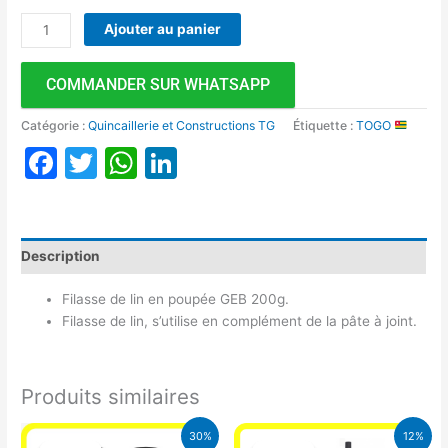
Ajouter au panier
COMMANDER SUR WHATSAPP
Catégorie :
Quincaillerie et Constructions TG
Étiquette :
TOGO
Facebook
Twitter
WhatsApp
LinkedIn
Description
Filasse de lin en poupée GEB 200g.
Filasse de lin, s’utilise en complément de la pâte à joint.
Produits similaires
Le
Le
Le
Le
30%
12%
prix
prix
prix
prix