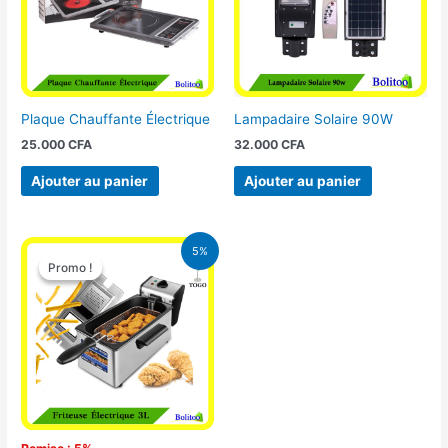
Plaque Chauffante Électrique
Lampadaire Solaire 90W
25.000
CFA
32.000
CFA
Ajouter au panier
Ajouter au panier
Le
Le
5%
prix
prix
Promo !
Promo !
initial
actuel
était :
est :
39.000 CFA.
37.000 CFA.