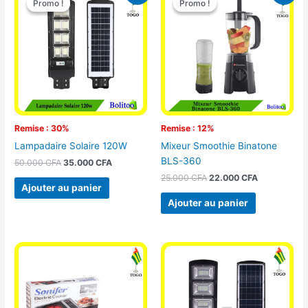
Promo !
Promo !
Promo !
Promo !
initial
actuel
initial
actuel
était :
est :
était :
est :
50.000 CFA.
35.000 CFA.
25.000 CFA.
22.000 CFA
Remise : 30%
Remise : 12%
Lampadaire Solaire 120W
Mixeur Smoothie Binatone
BLS-360
50.000
CFA
35.000
CFA
25.000
CFA
22.000
CFA
Ajouter au panier
Ajouter au panier