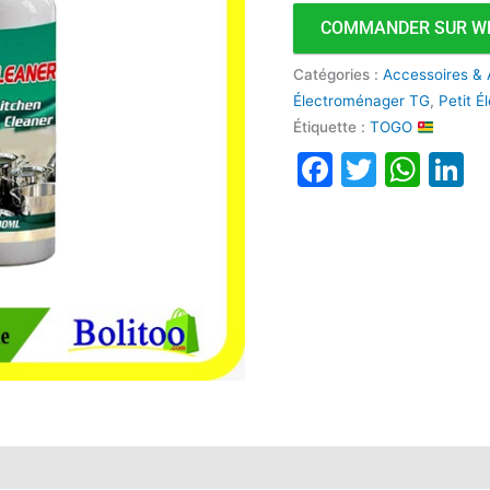
COMMANDER SUR W
Catégories :
Accessoires & 
Électroménager TG
,
Petit 
Étiquette :
TOGO
Faceboo
Twitte
Wha
L