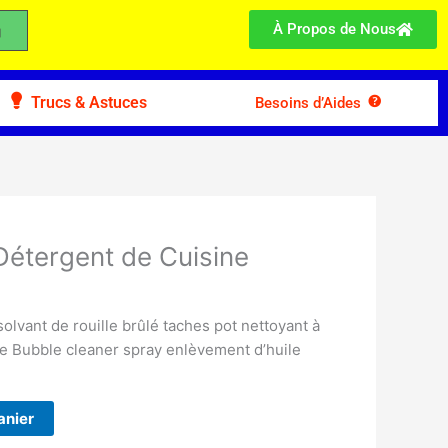
À Propos de Nous
Trucs & Astuces
Besoins d’Aides
Détergent de Cuisine
olvant de rouille brûlé taches pot nettoyant à
ge Bubble cleaner spray enlèvement d’huile
anier