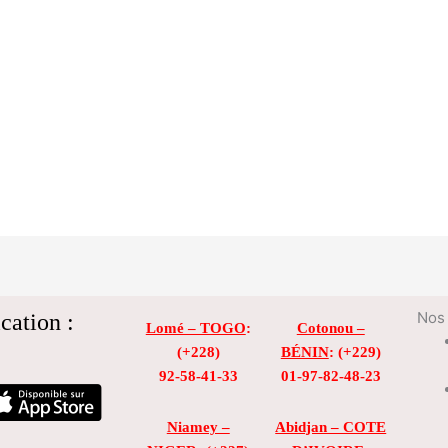
cation :
Nos 
Lomé – TOGO
:
Cotonou –
(+228)
BÉNIN
: (+229)
92-58-41-33
01-97-82-48-23
Niamey –
Abidjan – COTE