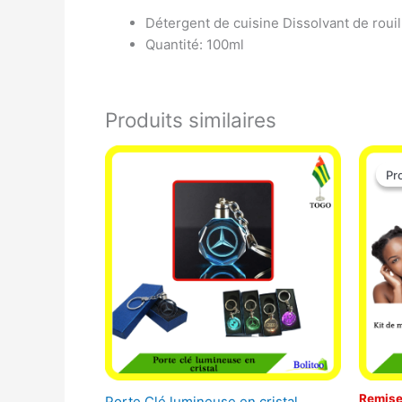
Détergent de cuisine Dissolvant de rouil
Quantité: 100ml
Produits similaires
Pr
Pr
Remise
Porte Clé lumineuse en cristal