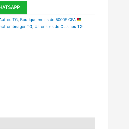
HATSAPP
Autres TG
,
Boutique moins de 5000F CFA
,
Électroménager TG
,
Ustensiles de Cuisines TG
k
r
tsApp
inkedIn