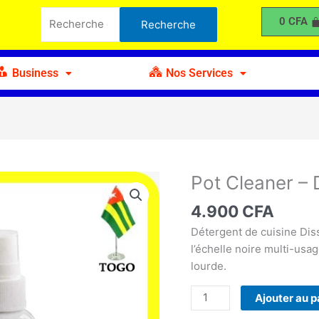
Cleaner
Recherche
0
CFA
Recherche
-
pour :
Détergent
de
Business
Nos Services
Cuisine
Pot Cleaner – 
quantité
de
4.900
CFA
Pot
Cleaner
Détergent de cuisine Diss
-
l’échelle noire multi-usa
Détergent
lourde.
de
Ajouter au p
Cuisine