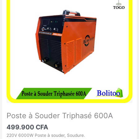
à
Souder
Triphasé
600A
Poste à Souder Triphasé 600A
499.900
CFA
220V 6000W Poste à souder, Soudure.