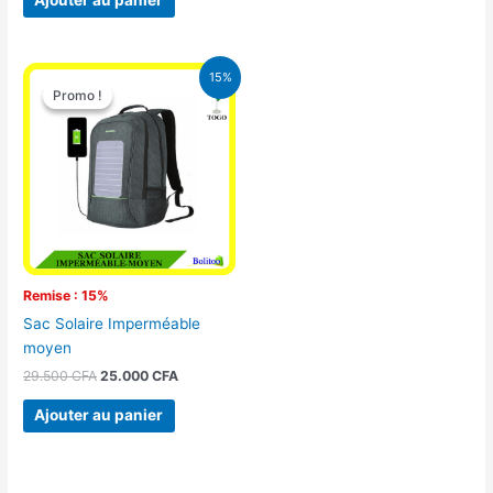
Le
Le
15%
prix
prix
Promo !
Promo !
initial
actuel
était :
est :
29.500 CFA.
25.000 CFA.
Remise : 15%
Sac Solaire Imperméable
moyen
29.500
CFA
25.000
CFA
Ajouter au panier