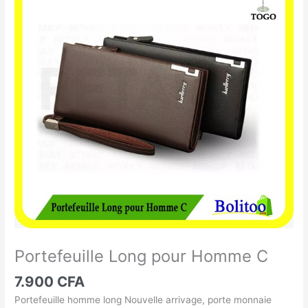
Long
pour
Homme
C
Portefeuille Long pour Homme C
7.900
CFA
Portefeuille homme long Nouvelle arrivage, porte monnaie