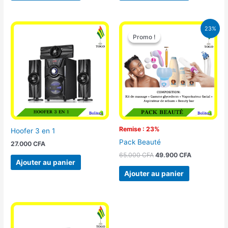
Le
Le
23%
prix
prix
Promo !
Promo !
initial
actuel
était :
est :
65.000 CFA.
49.900 CFA
Remise : 23%
Hoofer 3 en 1
Pack Beauté
27.000
CFA
65.000
CFA
49.900
CFA
Ajouter au panier
Ajouter au panier