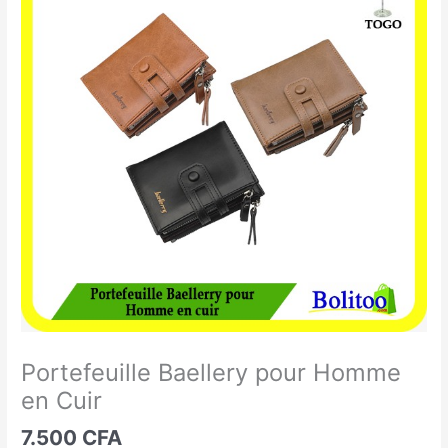
Baellery
pour
Homme
en
Cuir
Portefeuille Baellery pour Homme
en Cuir
7.500
CFA