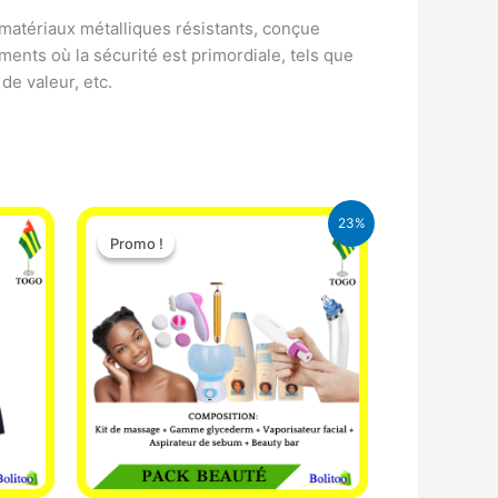
matériaux métalliques résistants, conçue
ents où la sécurité est primordiale, tels que
 de valeur, etc.
Le
Le
23%
prix
prix
Promo !
Promo !
initial
actuel
était :
est :
65.000 CFA.
49.900 CFA.