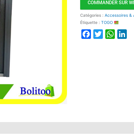
COMMANDER SUR W
x
210m
Catégories :
Accessoires & 
F
Étiquette :
TOGO
Faceboo
Twitte
Wha
L