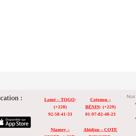
cation :
Nos 
Lomé – TOGO
:
Cotonou –
(+228)
BÉNIN
: (+229)
92-58-41-33
01-97-82-48-23
Niamey –
Abidjan – COTE