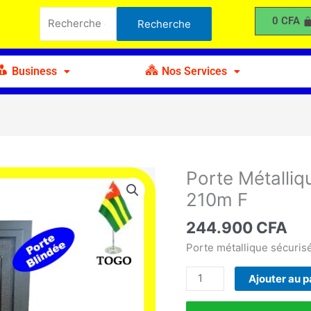
Métallique
Recherche
0
CFA
Recherche
1
pour :
Battant
et
Business
Nos Services
demi
120m
x
210m
F
Porte Métalliq
quantité
de
210m F
Porte
Métallique
244.900
CFA
1
Porte métallique sécurisé
Battant
et
Ajouter au p
demi
120m