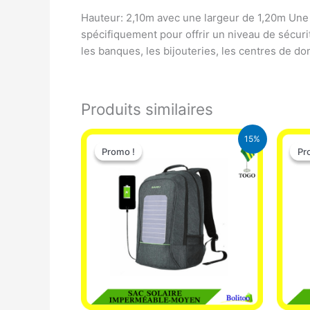
Hauteur: 2,10m avec une largeur de 1,20m Une 
spécifiquement pour offrir un niveau de sécuri
les banques, les bijouteries, les centres de donn
Produits similaires
Le
Le
15%
prix
prix
Promo !
Promo !
Pr
Pr
initial
actuel
était :
est :
29.500 CFA.
25.000 CFA.