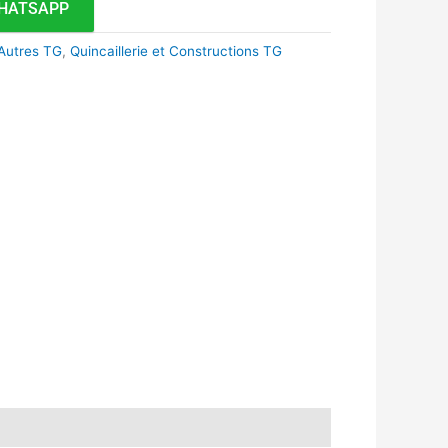
HATSAPP
Autres TG
,
Quincaillerie et Constructions TG
k
r
tsApp
inkedIn