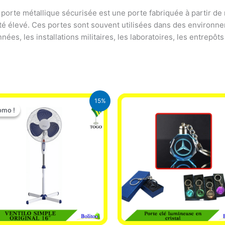
porte métallique sécurisée est une porte fabriquée à partir de 
té élevé. Ces portes sont souvent utilisées dans des environnem
ées, les installations militaires, les laboratoires, les entrepôts
Le
Le
15%
prix
prix
omo !
omo !
initial
actuel
était :
est :
10.000 CFA.
8.500 CFA.