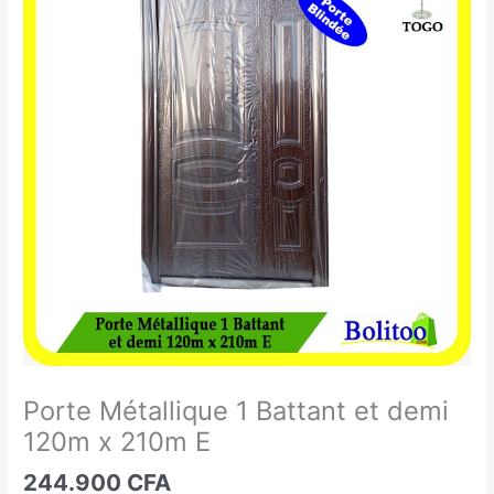
Métallique
1
Battant
et
demi
120m
x
210m
E
Porte Métallique 1 Battant et demi
120m x 210m E
244.900
CFA