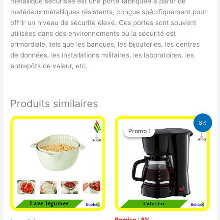
métallique sécurisée est une porte fabriquée à partir de
matériaux métalliques résistants, conçue spécifiquement pour
offrir un niveau de sécurité élevé. Ces portes sont souvent
utilisées dans des environnements où la sécurité est
primordiale, tels que les banques, les bijouteries, les centres
de données, les installations militaires, les laboratoires, les
entrepôts de valeur, etc.
Produits similaires
Le
Le
8%
prix
prix
Promo !
Promo !
initial
actuel
était :
est :
25.000 CFA.
23.000 CFA
Remise : 8%