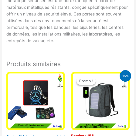
métallique sécurisée est une porte fabriquée à partir de
matériaux métalliques résistants, conçue spécifiquement pour
offrir un niveau de sécurité élevé. Ces portes sont souvent
utilisées dans des environnements où la sécurité est
primordiale, tels que les banques, les bijouteries, les centres
de données, les installations militaires, les laboratoires, les
entrepôts de valeur, etc.
Produits similaires
Le
Le
15%
prix
prix
Promo !
Promo !
initial
actuel
était :
est :
29.500 CFA.
25.000 CFA
Remise : 15%