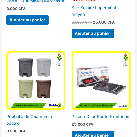
Porte Clé lumineuse en cristal
Sac Solaire Imperméable
3.900
CFA
moyen
Ajouter au panier
29.500
CFA
25.000
CFA
Ajouter au panier
Poubelle de Chambre à
Plaque Chauffante Électrique
pédale
25.000
CFA
3.900
CFA
Ajouter au panier