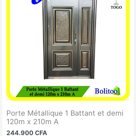
Métallique
1
Battant
et
demi
120m
x
210m
A
Porte Métallique 1 Battant et demi
120m x 210m A
244.900
CFA