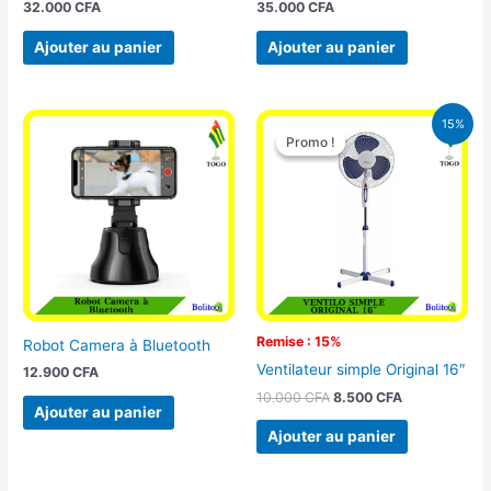
32.000
CFA
35.000
CFA
Ajouter au panier
Ajouter au panier
Le
Le
15%
prix
prix
Promo !
Promo !
initial
actuel
était :
est :
10.000 CFA.
8.500 CFA.
Remise : 15%
Robot Camera à Bluetooth
Ventilateur simple Original 16″
12.900
CFA
10.000
CFA
8.500
CFA
Ajouter au panier
Ajouter au panier