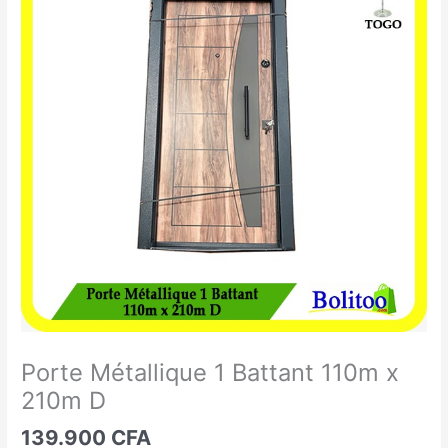
Métallique
1
Battant
110m
x
210m
D
Porte Métallique 1 Battant 110m x
210m D
139.900
CFA