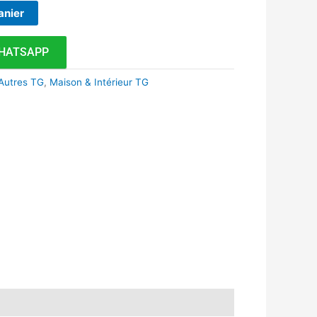
anier
HATSAPP
Autres TG
,
Maison & Intérieur TG
k
r
tsApp
inkedIn