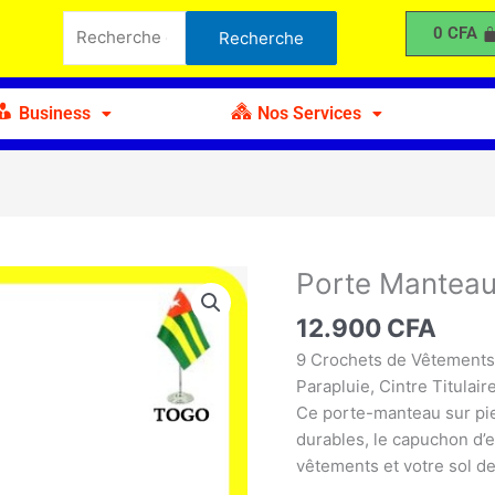
Manteau
Recherche
0
CFA
Recherche
en
pour :
Fer
Business
Nos Services
Porte Manteau
quantité
de
12.900
CFA
Porte
Manteau
9 Crochets de Vêtements
en
Parapluie, Cintre Titulai
Fer
Ce porte-manteau sur pied
durables, le capuchon d’
vêtements et votre sol des