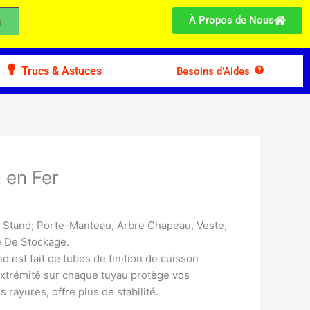
À Propos de Nous
Trucs & Astuces
Besoins d’Aides
 en Fer
 Stand; Porte-Manteau, Arbre Chapeau, Veste,
re De Stockage.
 est fait de tubes de finition de cuisson
extrémité sur chaque tuyau protège vos
 rayures, offre plus de stabilité.