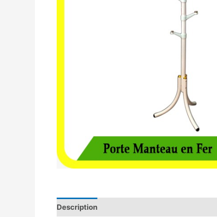
Description
Avis (0)