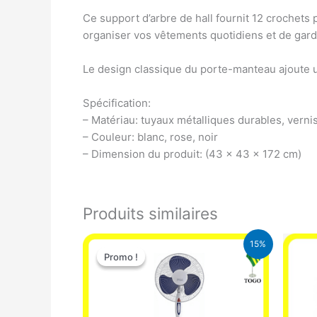
Ce support d’arbre de hall fournit 12 crochets
organiser vos vêtements quotidiens et de gard
Le design classique du porte-manteau ajoute u
Spécification:
– Matériau: tuyaux métalliques durables, vernis
– Couleur: blanc, rose, noir
– Dimension du produit: (43 x 43 x 172 cm)
Produits similaires
Le
Le
15%
prix
prix
Promo !
Promo !
initial
actuel
était :
est :
10.000 CFA.
8.500 CFA.