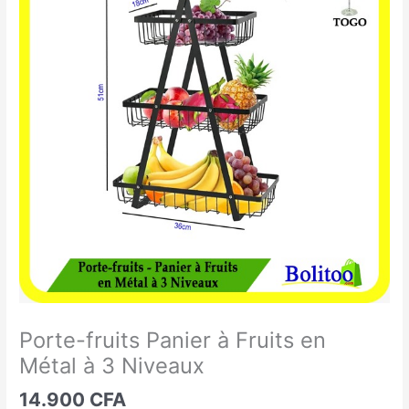
fruits
Panier
à
Fruits
en
Métal
à
3
Niveaux
Porte-fruits Panier à Fruits en
Métal à 3 Niveaux
14.900
CFA