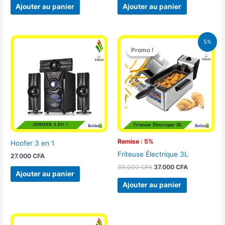
Ajouter au panier
Ajouter au panier
Le
Le
5%
prix
prix
Promo !
Promo !
initial
actuel
était :
est :
39.000 CFA.
37.000 CFA.
Remise : 5%
Hoofer 3 en 1
Friteuse Électrique 3L
27.000
CFA
39.000
CFA
37.000
CFA
Ajouter au panier
Ajouter au panier