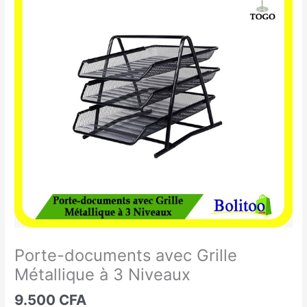
documents
avec
Grille
Métallique
à
3
Niveaux
Porte-documents avec Grille
Métallique à 3 Niveaux
9.500
CFA