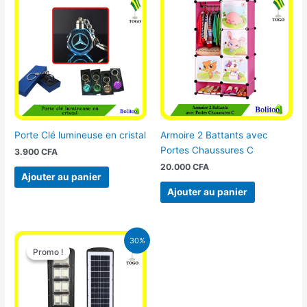
Porte Clé lumineuse en cristal
Armoire 2 Battants avec
Portes Chaussures C
3.900
CFA
20.000
CFA
Ajouter au panier
Ajouter au panier
Le
Le
30%
prix
prix
Promo !
Promo !
initial
actuel
était :
est :
50.000 CFA.
35.000 CFA.