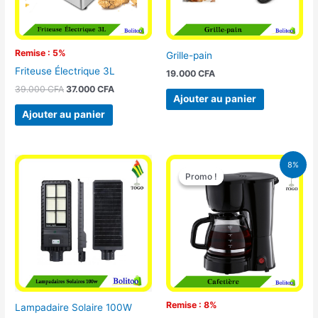
Remise : 5%
Grille-pain
Friteuse Électrique 3L
19.000
CFA
39.000
CFA
37.000
CFA
Ajouter au panier
Ajouter au panier
Le
Le
8%
prix
prix
Promo !
Promo !
initial
actuel
était :
est :
25.000 CFA.
23.000 CFA
Remise : 8%
Lampadaire Solaire 100W