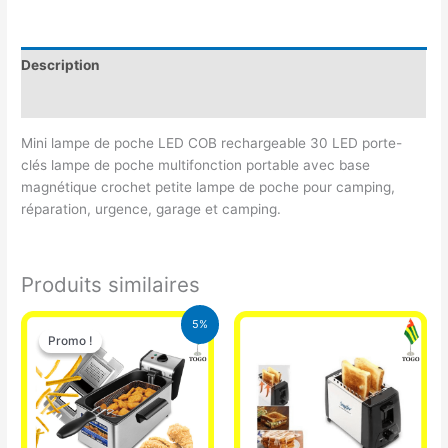
Description
Avis (0)
Mini lampe de poche LED COB rechargeable 30 LED porte-
clés lampe de poche multifonction portable avec base
magnétique crochet petite lampe de poche pour camping,
réparation, urgence, garage et camping.
Produits similaires
Le
Le
5%
prix
prix
Promo !
Promo !
initial
actuel
était :
est :
39.000 CFA.
37.000 CFA.