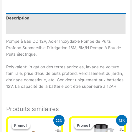
Description
Avis (0)
Pompe à Eau CC 12V, Acier Inoxydable Pompe de Puits
Profond Submersible D’Irrigation 18M, 8M/H Pompe à Eau de
Puits électrique.
Polyvalent: irrigation des terres agricoles, lavage de voiture
familiale, prise d’eau de puits profond, verdissement du jardin,
drainage domestique, etc. Convient uniquement aux batteries
12V. La capacité de la batterie doit être supérieure à 12AH
Produits similaires
Le
Le
Le
Le
23%
12%
prix
prix
prix
prix
Promo !
Promo !
Promo !
Promo !
initial
actuel
initial
actuel