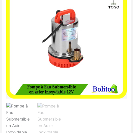
à
Eau
Submersible
en
Acier
Inoxydable
12V