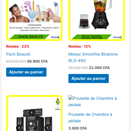
était :
est :
était :
est :
65.000 CFA.
49.900 CFA.
25.000 CFA.
22.000 CFA
Remise : 23%
Remise : 12%
Pack Beauté
Mixeur Smoothie Binatone
BLG-460
65.000
CFA
49.900
CFA
25.000
CFA
22.000
CFA
Ajouter au panier
Ajouter au panier
Poubelle de Chambre à
pédale
3.900
CFA