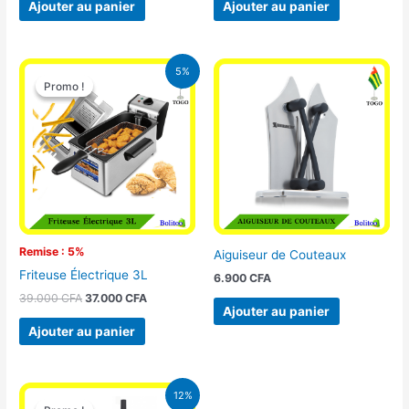
Ajouter au panier
Ajouter au panier
Le
Le
5%
prix
prix
Promo !
Promo !
initial
actuel
était :
est :
39.000 CFA.
37.000 CFA.
Remise : 5%
Aiguiseur de Couteaux
Friteuse Électrique 3L
6.900
CFA
39.000
CFA
37.000
CFA
Ajouter au panier
Ajouter au panier
Le
Le
12%
prix
prix