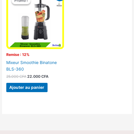
Promo !
Promo !
initial
actuel
était :
est :
25.000 CFA.
22.000 CFA.
Remise : 12%
Mixeur Smoothie Binatone
BLS-360
25.000
CFA
22.000
CFA
Ajouter au panier