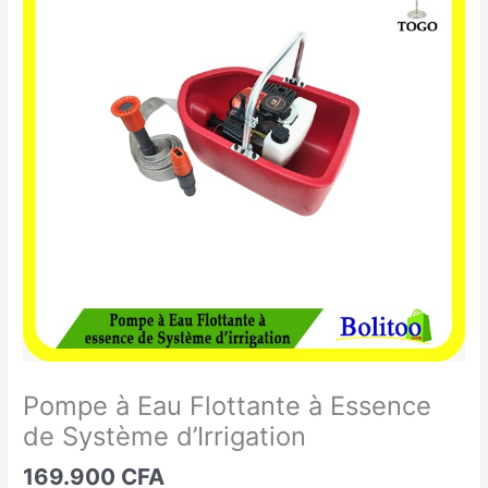
à
Eau
Flottante
à
Essence
de
Système
d'Irrigation
Pompe à Eau Flottante à Essence
de Système d’Irrigation
169.900
CFA