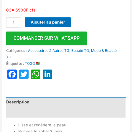
03= 6900F cfa
Ajouter au panier
COMMANDER SUR WHATSAPP
Catégories :
Accessoires & Autres TG
,
Beauté TG
,
Mode & Beauté
TG
Étiquette :
TOGO
Facebook
Twitter
WhatsApp
LinkedIn
Description
Avis (0)
Lisse et régénère la peau.
Pommade sahel 3 jours