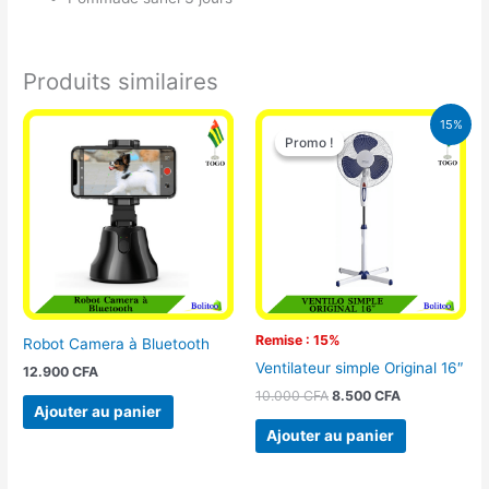
Produits similaires
Le
Le
15%
prix
prix
Promo !
Promo !
initial
actuel
était :
est :
10.000 CFA.
8.500 CFA.
Remise : 15%
Robot Camera à Bluetooth
Ventilateur simple Original 16″
12.900
CFA
10.000
CFA
8.500
CFA
Ajouter au panier
Ajouter au panier