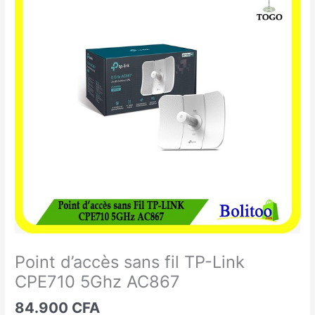
d'accès
sans
fil
TP-
Link
CPE710
5Ghz
AC867
Point d’accès sans fil TP-Link
CPE710 5Ghz AC867
84.900
CFA