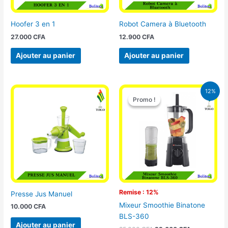
Hoofer 3 en 1
Robot Camera à Bluetooth
27.000
CFA
12.900
CFA
Ajouter au panier
Ajouter au panier
Le
Le
12%
prix
prix
Promo !
Promo !
initial
actuel
était :
est :
25.000 CFA.
22.000 CFA
Remise : 12%
Presse Jus Manuel
Mixeur Smoothie Binatone
10.000
CFA
BLS-360
Ajouter au panier