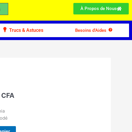
À Propos de Nous
Trucs & Astuces
Besoins d’Aides
Le
prix
actuel
0
CFA
est :
 CFA.
3.000 CFA.
hia
rodé
anier