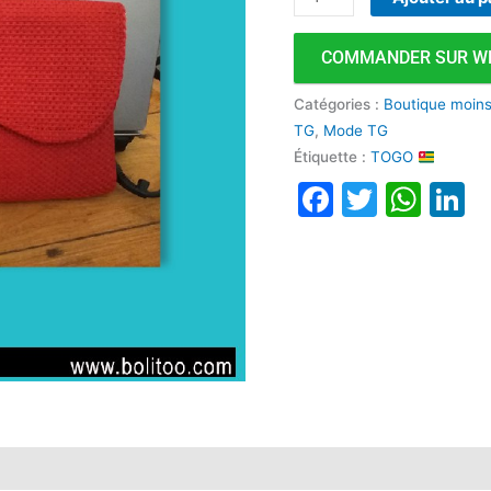
COMMANDER SUR W
Catégories :
Boutique moin
TG
,
Mode TG
Étiquette :
TOGO
Faceboo
Twitte
Wha
L