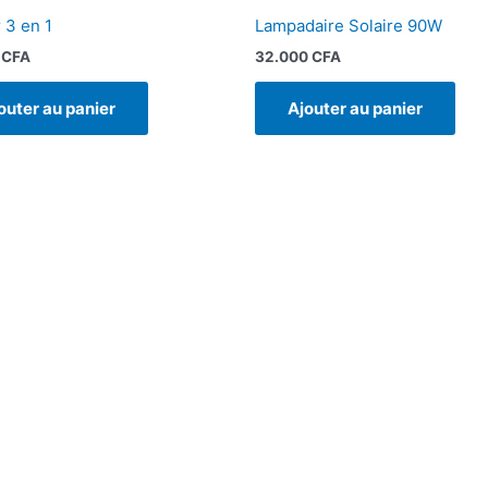
 3 en 1
Lampadaire Solaire 90W
0
CFA
32.000
CFA
outer au panier
Ajouter au panier