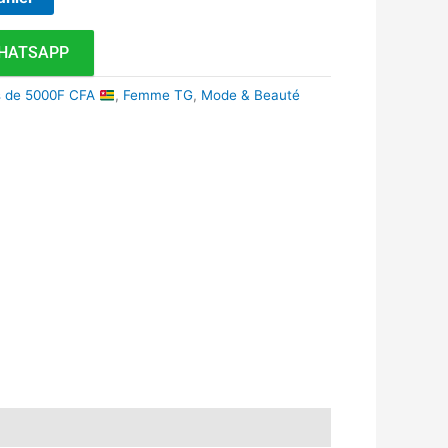
HATSAPP
s de 5000F CFA
,
Femme TG
,
Mode & Beauté
k
r
tsApp
inkedIn