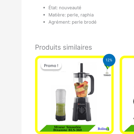
État: nouveauté
Matière: perle, raphia
Agrément: perle brodé
Produits similaires
Le
Le
12%
prix
prix
Promo !
Promo !
initial
actuel
était :
est :
25.000 CFA.
22.000 CFA.