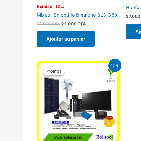
Remise : 12%
Hoofer
Mixeur Smoothie Binatone BLS-360
27.00
25.000
CFA
22.000
CFA
Aj
Ajouter au panier
Le
Le
17%
prix
prix
Promo !
Promo !
initial
actuel
était :
est :
430.000 CFA.
355.000 CFA.