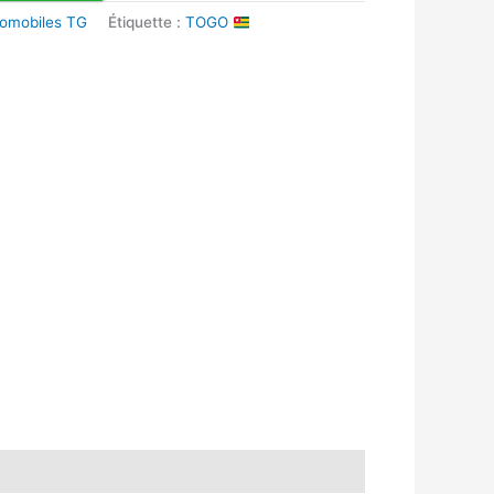
tomobiles TG
Étiquette :
TOGO
k
r
tsApp
inkedIn