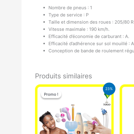
Nombre de pneus : 1
Type de service : P
Taille et dimension des roues : 205/80 R
Vitesse maximale : 190 km/h.
Efficacité d’économie de carburant : A.
Efficacité d’adhérence sur sol mouillé : A
Conception de bande de roulement régu
Produits similaires
Le
Le
23%
prix
prix
Promo !
Promo !
initial
actuel
était :
est :
65.000 CFA.
49.900 CFA.