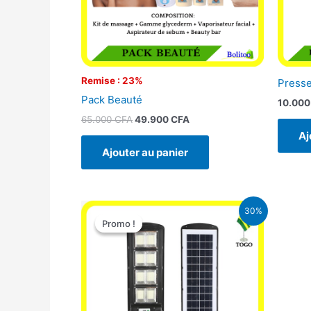
Remise : 23%
Presse
Pack Beauté
10.00
65.000
CFA
49.900
CFA
Aj
Ajouter au panier
Le
Le
30%
prix
prix
Promo !
Promo !
initial
actuel
était :
est :
50.000 CFA.
35.000 CFA.