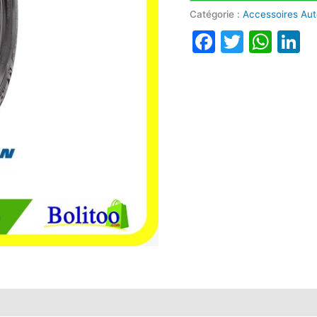
Catégorie :
Accessoires Au
Faceboo
Twitte
Wha
L