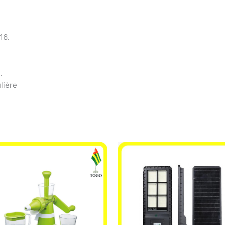
16.
.
lière