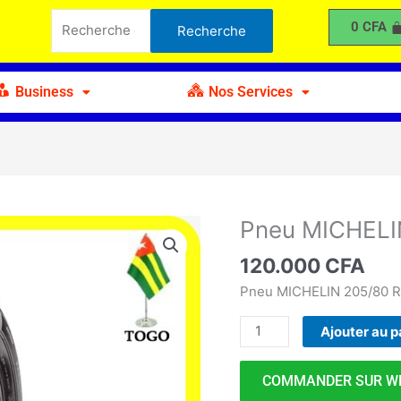
MICHELIN
Recherche
0
CFA
Recherche
205-
pour :
80
R16
Business
Nos Services
Pneu MICHELI
quantité
de
120.000
CFA
Pneu
MICHELIN
Pneu MICHELIN 205/80 R
205-
Ajouter au p
80
R16
COMMANDER SUR W