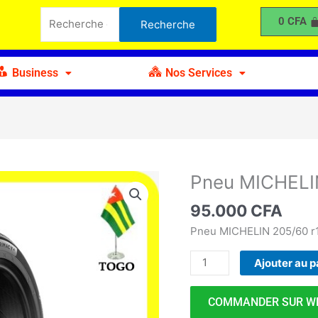
MICHELIN
Recherche
0
CFA
Recherche
205-
pour :
60
r16
Business
Nos Services
96h
Pneu MICHELI
quantité
de
95.000
CFA
Pneu
MICHELIN
Pneu MICHELIN 205/60 r
205-
Ajouter au p
60
r16
96h
COMMANDER SUR W