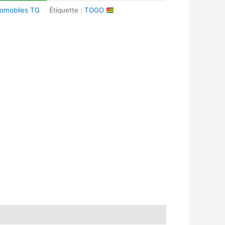
tomobiles TG
Étiquette :
TOGO
k
r
tsApp
inkedIn