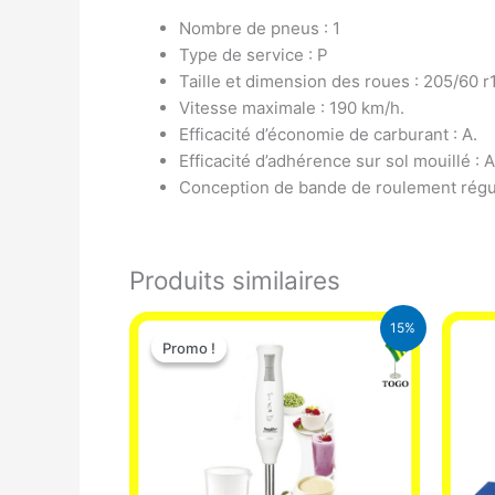
Nombre de pneus : 1
Type de service : P
Taille et dimension des roues : 205/60 r
Vitesse maximale : 190 km/h.
Efficacité d’économie de carburant : A.
Efficacité d’adhérence sur sol mouillé : A
Conception de bande de roulement régu
Produits similaires
Le
Le
15%
prix
prix
Promo !
Promo !
initial
actuel
était :
est :
12.900 CFA.
11.000 CFA.