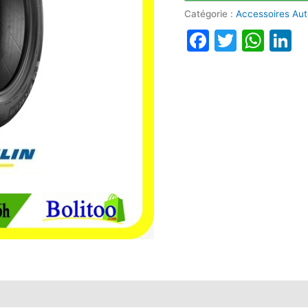
Catégorie :
Accessoires Au
Faceboo
Twitte
Wha
L