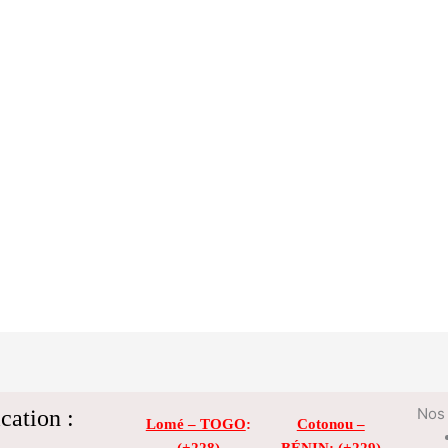
cation :
Nos 
Lomé – TOGO
:
Cotonou –