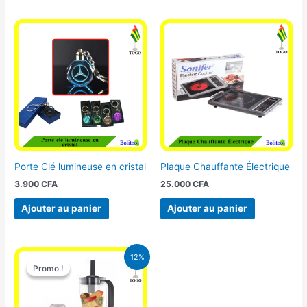
Porte Clé lumineuse en cristal
Plaque Chauffante Électrique
3.900
CFA
25.000
CFA
Ajouter au panier
Ajouter au panier
Le
Le
12%
prix
prix
Promo !
Promo !
initial
actuel
était :
est :
25.000 CFA.
22.000 CFA.