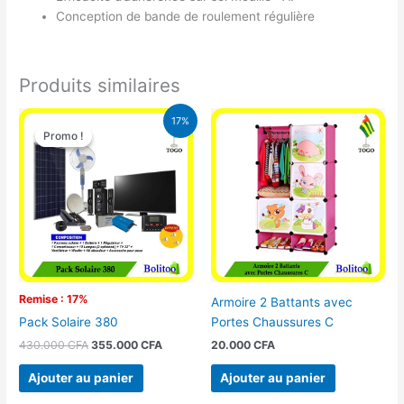
Conception de bande de roulement régulière
Produits similaires
Le
Le
17%
prix
prix
Promo !
Promo !
initial
actuel
était :
est :
430.000 CFA.
355.000 CFA.
Remise : 17%
Armoire 2 Battants avec
Portes Chaussures C
Pack Solaire 380
20.000
CFA
430.000
CFA
355.000
CFA
Ajouter au panier
Ajouter au panier